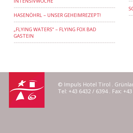
INTENSIVWOCHE
S
HASENÖHRL – UNSER GEHEIMREZEPT!
„FLYING WATERS“ – FLYING FOX BAD
GASTEIN
© Impuls Hotel Tirol . Grünla
Tel: +43 6432 / 6394 . Fax: +43