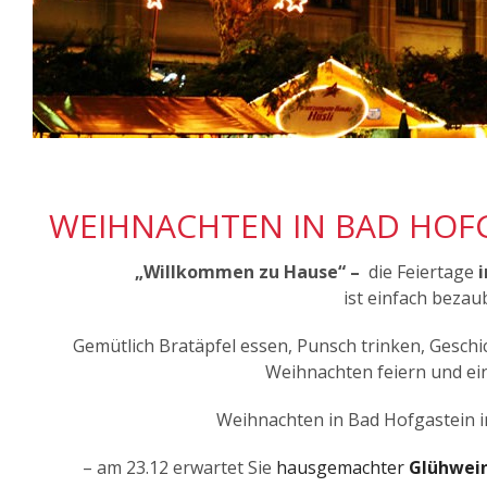
WEIHNACHTEN IN BAD HOF
„Willkommen zu Hause“ –
die Feiertage
ist einfach bezau
Gemütlich Bratäpfel essen, Punsch trinken, Geschi
Weihnachten feiern und ei
Weihnachten in Bad Hofgastein i
– am 23.12 erwartet Sie
hausgemachter
Glühwei